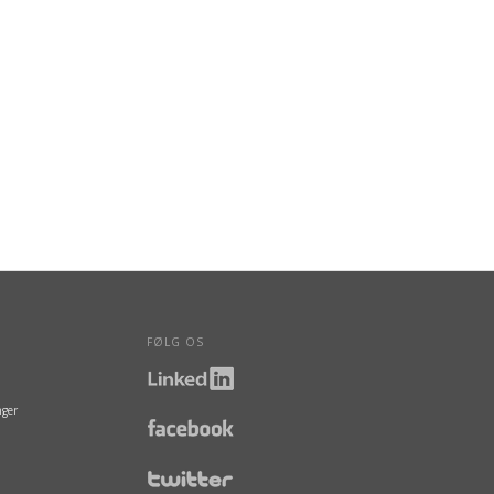
FØLG OS
nger