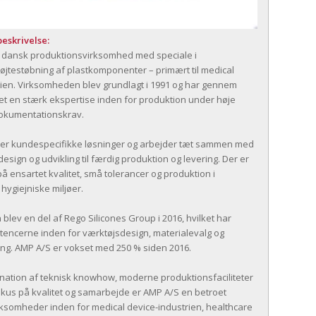
eskrivelse:
 dansk produktionsvirksomhed med speciale i
øjtestøbning af plastkomponenter – primært til medical
rien. Virksomheden blev grundlagt i 1991 og har gennem
t en stærk ekspertise inden for produktion under høje
 dokumentationskrav.
der kundespecifikke løsninger og arbejder tæt sammen med
esign og udvikling til færdig produktion og levering. Der er
på ensartet kvalitet, små tolerancer og produktion i
 hygiejniske miljøer.
lev en del af Rego Silicones Group i 2016, hvilket har
tencerne inden for værktøjsdesign, materialevalg og
ing. AMP A/S er vokset med 250 % siden 2016.
ation af teknisk knowhow, moderne produktionsfaciliteter
okus på kvalitet og samarbejde er AMP A/S en betroet
rksomheder inden for medical device-industrien, healthcare