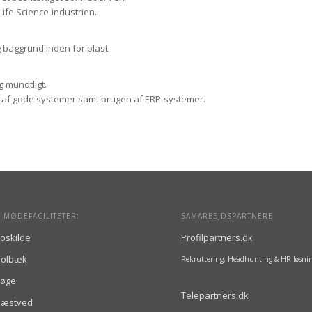
ife Science-industrien.
 baggrund inden for plast.
g mundtligt.
en af gode systemer samt brugen af ERP-systemer.
 MØDEFACILITETER:
SAMARBEJDSPARTNERE
oskilde
Profilpartners.dk
Holbæk
Rekruttering, Headhunting & HR-løsni
Køge
Telepartners.dk
Næstved