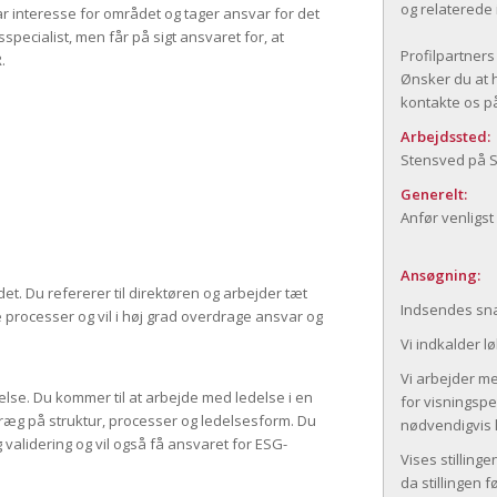
og relaterede 
ar interesse for området og tager ansvar for det
ecialist, men får på sigt ansvaret for, at
Profilpartner
.
Ønsker du at h
kontakte os på 
Arbejdssted:
Stensved på 
Generelt:
Anfør venligst
Ansøgning:
det. Du refererer til direktøren og arbejder tæt
Indsendes sna
ocesser og vil i høj grad overdrage ansvar og
Vi indkalder l
Vi arbejder me
ydelse. Du kommer til at arbejde med ledelse i en
for visningsper
ræg på struktur, processer og ledelsesform. Du
nødvendigvis l
g validering og vil også få ansvaret for ESG-
Vises stilling
da stillingen 