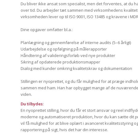
Du bliver ikke ansat som specialist, men det forventes, at du h
over tid. Du arbejder tæt sammen med virksomhedens kvalitetssp
virksomheden lever op til ISO 9001, ISO 13485 og kravene i MDR
Dine opgaver omfatter bl.a.:
Planlægning og gennemførelse af interne audits (5–6 årligt)
Udarbejdelse og opfølgning på målerapporter
Håndtering af valideringsforløb ved nye produkter
Sikring af opdaterede produktionsmapper
Dialog med kunder omkring kvalitetskrav og dokumentation
Stillingen er nyoprettet, og du får mulighed for at præge indhol
sammen med ham. Han har opbygget mange af de nuværende pr
viden.
Du tilbydes:
En nyoprettet stilling, hvor du får et stort ansvar og reel indfl
moderne og automatiseret produktion, hvor du kan sætte dit p
vil få mulighed for at blive oplært i avanceret kvalitetsstyring o
rapportering på sigt, hvis det har din interesse.