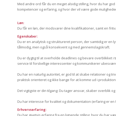
Med andre ord får du en meget alsidig stilling, hvor du har go
kompetencer og erfaring, og hvor der vil være gode muligheder f
Løn:
Du får en løn, der modsvarer dine kvalifikationer, samt en fri
Egenskaber:
Du er en analytisk og struktureret person, der samtidig er en ly
tålmodig, men også konsekvent og med gennemslagskraft.
Du er dygtig til at overholde deadlines og bevare overblikket i 
service til forskellige interessenter og kommunikerer ubesvæ
Du har en naturlig autoritet, er god til at skabe relationer og t
praktisk orienteret og ikke bange for at komme ud i produktion
Det vigtigste er din tilgang: Du tager ansvar, skaber overblik og f
Du har interesse for kvalitet og dokumentation (erfaring er en f
Erhvervserfaring:
Du har givetvis erfaring fra en lignende stilling, hvor du har v