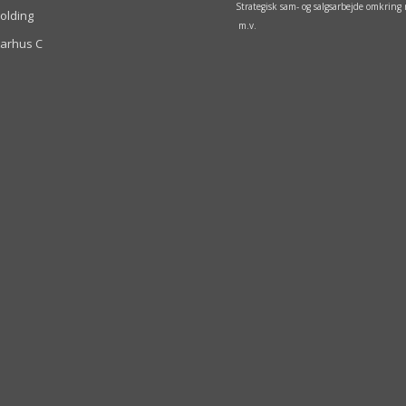
Strategisk sam- og salgsarbejde omkrin
olding
m.v.
arhus C