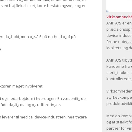
ed høj fleksibilitet, korte beslutningsveje og en
Virksomhedsb
AMP A/S er en
præcisionsspr
device-indust
ært daghold, men også 5 på nathold og 4 på
årene opbygge
kvalitets- og
n
AMP A/S tilby
kunderne fra d
særligt fokus 
kontrollerede,
ektøren meget involveret
Virksomheden b
styrket kompe
ift og medarbejdere i hverdagen. En væsentlig del
produktudvikl
både daglig dialog og udfordringer.
Med en kombin
 leverer til medical device-industrien, healthcare
og et stærkt f
partner for vi