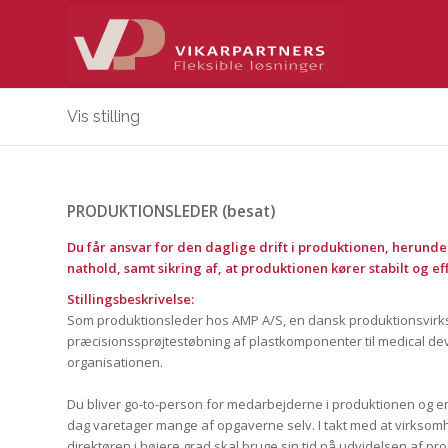
Vis stilling
PRODUKTIONSLEDER (besat)
Du får ansvar for den daglige drift i produktionen, herund
nathold, samt sikring af, at produktionen kører stabilt og ef
Stillingsbeskrivelse:
Som produktionsleder hos AMP A/S, en dansk produktionsvirk
præcisionssprøjtestøbning af plastkomponenter til medical devic
organisationen.
Du bliver go-to-person for medarbejderne i produktionen og en 
dag varetager mange af opgaverne selv. I takt med at virksom
direktøren i højere grad skal bruge sin tid på udvidelsen af p