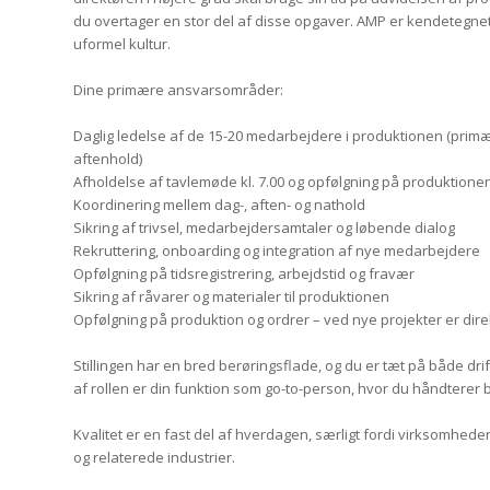
du overtager en stor del af disse opgaver. AMP er kendetegnet v
uformel kultur.
Dine primære ansvarsområder:
Daglig ledelse af de 15-20 medarbejdere i produktionen (prim
aftenhold)
Afholdelse af tavlemøde kl. 7.00 og opfølgning på produktione
Koordinering mellem dag-, aften- og nathold
Sikring af trivsel, medarbejdersamtaler og løbende dialog
Rekruttering, onboarding og integration af nye medarbejdere
Opfølgning på tidsregistrering, arbejdstid og fravær
Sikring af råvarer og materialer til produktionen
Opfølgning på produktion og ordrer – ved nye projekter er dir
Stillingen har en bred berøringsflade, og du er tæt på både dr
af rollen er din funktion som go-to-person, hvor du håndterer 
Kvalitet er en fast del af hverdagen, særligt fordi virksomheden
og relaterede industrier.