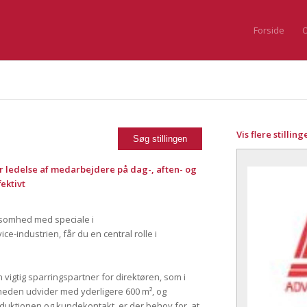
Forside
O
Vis flere stilling
er ledelse af medarbejdere på dag-, aften- og
fektivt
somhed med speciale i
e-industrien, får du en central rolle i
vigtig sparringspartner for direktøren, som i
heden udvider med yderligere 600 m², og
roduktionen og kundekontakt, er der behov for, at