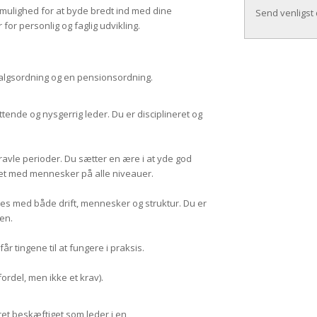
d mulighed for at byde bredt ind med dine
Send venligst
or personlig og faglig udvikling.
tvalgsordning og en pensionsordning.
ttende og nysgerrig leder. Du er disciplineret og
travle perioder. Du sætter en ære i at yde god
ret med mennesker på alle niveauer.
rives med både drift, mennesker og struktur. Du er
en.
år tingene til at fungere i praksis.
ordel, men ikke et krav).
æret beskæftiget som leder i en