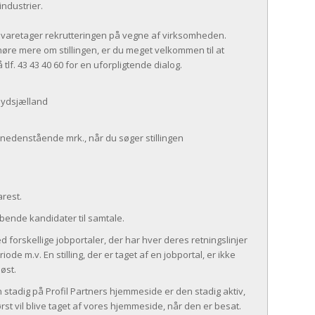
industrier.
s varetager rekrutteringen på vegne af virksomheden.
øre mere om stillingen, er du meget velkommen til at
tlf. 43 43 40 60 for en uforpligtende dialog.
Sydsjælland
 nedenstående mrk., når du søger stillingen
rest.
øbende kandidater til samtale.
d forskellige jobportaler, der har hver deres retningslinjer
iode m.v. En stilling, der er taget af en jobportal, er ikke
øst.
en stadig på Profil Partners hjemmeside er den stadig aktiv,
først vil blive taget af vores hjemmeside, når den er besat.