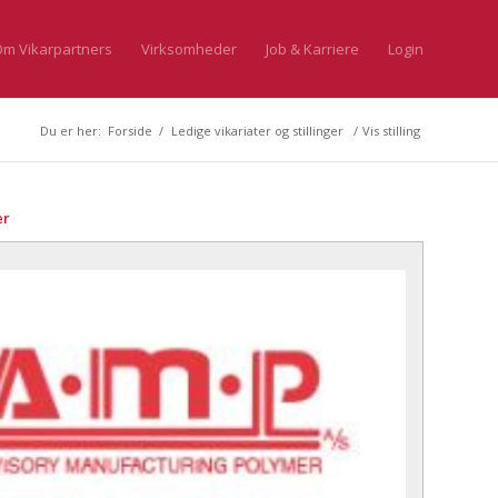
m Vikarpartners
Virksomheder
Job & Karriere
Login
Du er her:
Forside
/
Ledige vikariater og stillinger
/
Vis stilling
er