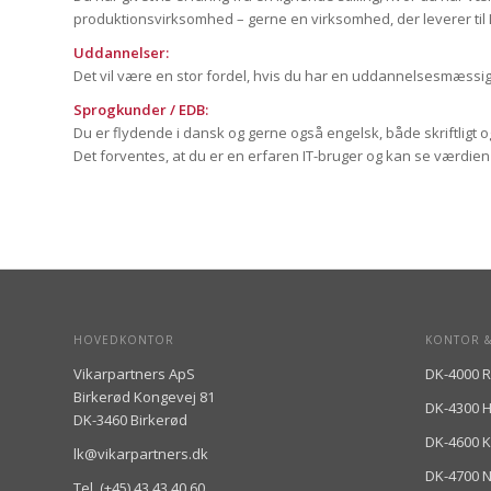
produktionsvirksomhed – gerne en virksomhed, der leverer til L
Uddannelser:
Det vil være en stor fordel, hvis du har en uddannelsesmæssig
Sprogkunder / EDB:
Du er flydende i dansk og gerne også engelsk, både skriftligt o
Det forventes, at du er en erfaren IT-bruger og kan se værdi
HOVEDKONTOR
KONTOR &
Vikarpartners ApS
DK-4000 R
Birkerød Kongevej 81
DK-4300 
DK-3460 Birkerød
DK-4600 
lk@vikarpartners.dk
DK-4700 
Tel. (+45) 43 43 40 60