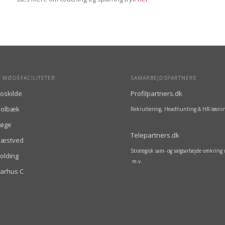
 MØDEFACILITETER:
SAMARBEJDSPARTNERE
oskilde
Profilpartners.dk
Holbæk
Rekruttering, Headhunting & HR-løsni
Køge
Telepartners.dk
Næstved
Strategisk sam- og salgsarbejde omkrin
olding
m.v.
arhus C