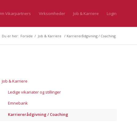
m Vikarpartners
Virksomheder
Job & Karriere
Login
Du er her:
Forside
/
Job & Karriere
/
Karriererådgivning / Coaching
Job & Karriere
Ledige vikariater og stillinger
Emnebank
Karriererådgivning / Coaching