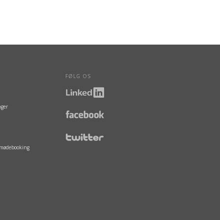
FØLG OS
nger
g mødebooking