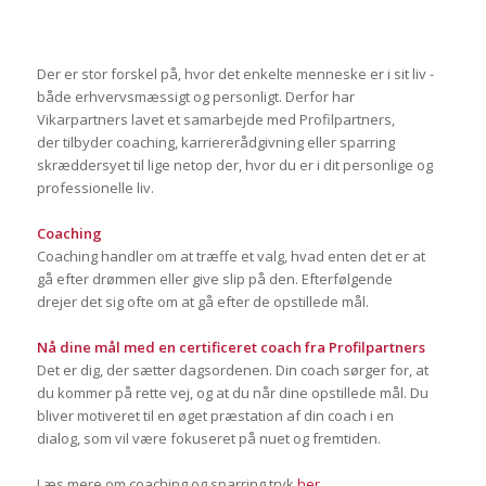
Der er stor forskel på, hvor det enkelte menneske er i sit liv -
både erhvervsmæssigt og personligt. Derfor har
Vikarpartners lavet et samarbejde med Profilpartners,
der tilbyder coaching, karriererådgivning eller sparring
skræddersyet til lige netop der, hvor du er i dit personlige og
professionelle liv.
Coaching
Coaching handler om at træffe et valg, hvad enten det er at
gå efter drømmen eller give slip på den. Efterfølgende
drejer det sig ofte om at gå efter de opstillede mål.
Nå dine mål med en certificeret coach fra Profilpartners
Det er dig, der sætter dagsordenen. Din coach sørger for, at
du kommer på rette vej, og at du når dine opstillede mål. Du
bliver motiveret til en øget præstation af din coach i en
dialog, som vil være fokuseret på nuet og fremtiden.
Læs mere om coaching og sparring tryk
her