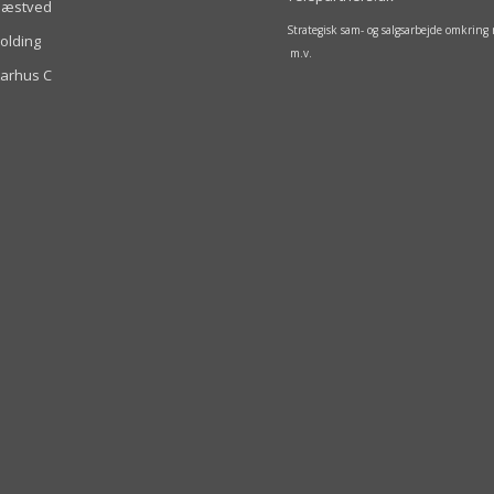
Næstved
Strategisk sam- og salgsarbejde omkrin
olding
m.v.
arhus C