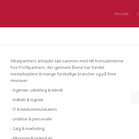
Forside
O
Vikarpartners arbejder tæt sammen med HR-Konsulenterne
hos Profilpartners, der igennem årene har fundet
medarbejdere til mange forskellige brancher og på flere
niveauer.
- Ingeniør, udvikling & teknik
- Indkøb & logistik
- IT & telekommunikation
- Ledelse & personale
- Salg & marketing
- Økonomi & regnskab