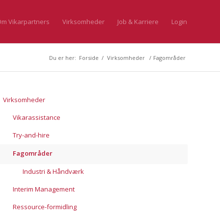
m Vikarpartners
Virksomheder
Job & Karriere
Login
Du er her:
Forside
/
Virksomheder
/
Fagområder
Virksomheder
Vikarassistance
Try-and-hire
Fagområder
Industri & Håndværk
Interim Management
Ressource-formidling