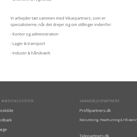
Vi arbejder tæt sammen med Vikarpartners, som er
specialisterne, når det drejer sig om stillinger indenfor:
- Kontor og administration
- Lager & transport
- Industri & håndværk
 MØDEFACILITETER:
SAMARBEJDSPARTNERE
oskilde
Profilpartners.dk
Holbæk
Rekruttering, Headhunting & HR-løsni
Køge
Telepartners.dk