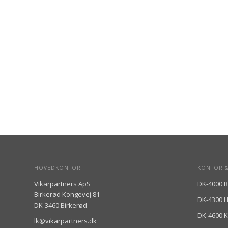
HOVEDKONTOR
KONTOR &
Vikarpartners ApS
DK-4000 R
Birkerød Kongevej 81
DK-4300 
DK-3460 Birkerød
DK-4600 
lk@vikarpartners.dk