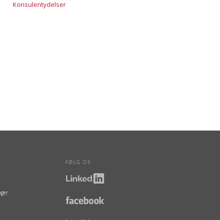
Konsulentydelser
FØLG OS
nger