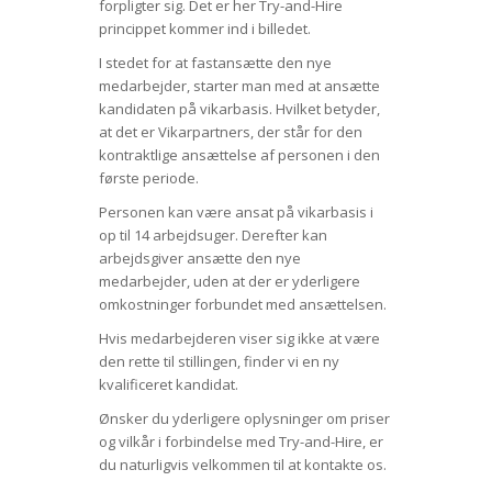
forpligter sig. Det er her Try-and-Hire
princippet kommer ind i billedet.
I stedet for at fastansætte den nye
medarbejder, starter man med at ansætte
kandidaten på vikarbasis. Hvilket betyder,
at det er Vikarpartners, der står for den
kontraktlige ansættelse af personen i den
første periode.
Personen kan være ansat på vikarbasis i
op til 14 arbejdsuger. Derefter kan
arbejdsgiver ansætte den nye
medarbejder, uden at der er yderligere
omkostninger forbundet med ansættelsen.
Hvis medarbejderen viser sig ikke at være
den rette til stillingen, finder vi en ny
kvalificeret kandidat.
Ønsker du yderligere oplysninger om priser
og vilkår i forbindelse med Try-and-Hire, er
du naturligvis velkommen til at kontakte os.