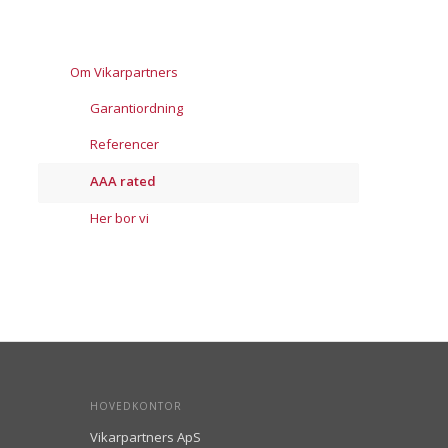
Om Vikarpartners
Garantiordning
Referencer
AAA rated
Her bor vi
HOVEDKONTOR
Vikarpartners ApS