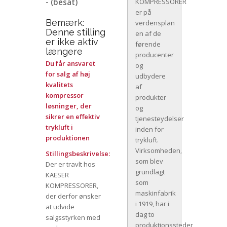
- (besat)
KOMPRESSORER
er på
Bemærk:
verdensplan
Denne stilling
en af de
er ikke aktiv
førende
længere
producenter
Du får ansvaret
og
for salg af høj
udbydere
kvalitets
af
kompressor
produkter
løsninger, der
og
sikrer en effektiv
tjenesteydelser
trykluft i
inden for
produktionen
trykluft.
Virksomheden,
Stillingsbeskrivelse:
som blev
Der er travlt hos
grundlagt
KAESER
som
KOMPRESSORER,
maskinfabrik
der derfor ønsker
i 1919, har i
at udvide
dag to
salgsstyrken med
produktionssteder