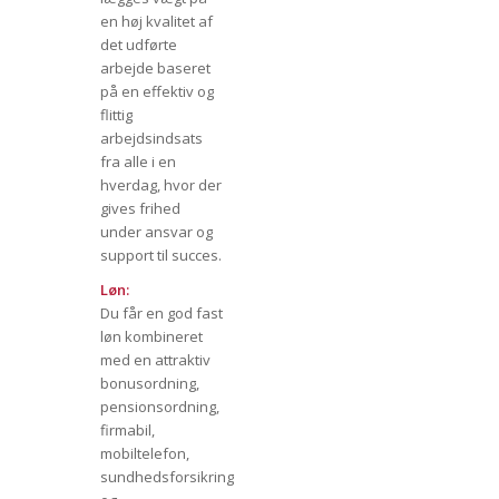
en høj kvalitet af
det udførte
arbejde baseret
på en effektiv og
flittig
arbejdsindsats
fra alle i en
hverdag, hvor der
gives frihed
under ansvar og
support til succes.
Løn:
Du får en god fast
løn kombineret
med en attraktiv
bonusordning,
pensionsordning,
firmabil,
mobiltelefon,
sundhedsforsikring