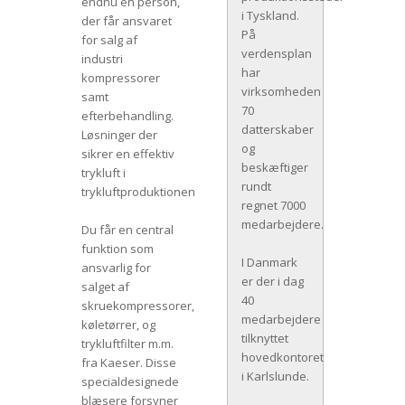
endnu en person,
i Tyskland.
der får ansvaret
På
for salg af
verdensplan
industri
har
kompressorer
virksomheden
samt
70
efterbehandling.
datterskaber
Løsninger der
og
sikrer en effektiv
beskæftiger
trykluft i
rundt
trykluftproduktionen
regnet 7000
medarbejdere.
Du får en central
funktion som
I Danmark
ansvarlig for
er der i dag
salget af
40
skruekompressorer,
medarbejdere
køletørrer, og
tilknyttet
trykluftfilter m.m.
hovedkontoret
fra Kaeser. Disse
i Karlslunde.
specialdesignede
blæsere forsyner