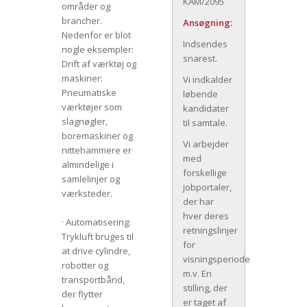
KAM/2095
områder og
brancher.
Ansøgning:
Nedenfor er blot
Indsendes
nogle eksempler:
snarest.
Drift af værktøj og
maskiner:
Vi indkalder
Pneumatiske
løbende
værktøjer som
kandidater
slagnøgler,
til samtale.
boremaskiner og
Vi arbejder
nittehammere er
med
almindelige i
forskellige
samlelinjer og
jobportaler,
værksteder.
der har
hver deres
· Automatisering:
retningslinjer
Trykluft bruges til
for
at drive cylindre,
visningsperiode
robotter og
m.v. En
transportbånd,
stilling, der
der flytter
er taget af