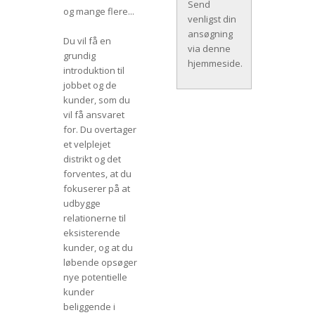
Send
og mange flere...
venligst din
ansøgning
Du vil få en
via denne
grundig
hjemmeside.
introduktion til
jobbet og de
kunder, som du
vil få ansvaret
for. Du overtager
et velplejet
distrikt og det
forventes, at du
fokuserer på at
udbygge
relationerne til
eksisterende
kunder, og at du
løbende opsøger
nye potentielle
kunder
beliggende i