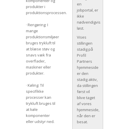
komponenter og
en
produkter i
jobportal, er
produktionsprocessen.
ikke
nødvendigvis
· Rengøring: I
løst.
mange
produktionsmiljøer
Vises
bruges trykluft til
stillingen
at blæse støv og
stadig på
snavs væk fra
Profil
overflader,
Partners
maskiner eller
hjemmeside
produkter.
er den
stadig aktiv,
· Køling: Til
da stillingen
specifikke
først vil
processer kan
blive taget
trykluft bruges til
af vores
at køle
hjemmeside,
komponenter
når den er
eller udstyr ned.
besat.