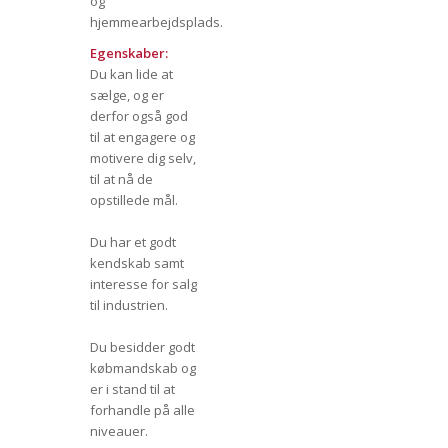
og
hjemmearbejdsplads.
Egenskaber:
Du kan lide at
sælge, og er
derfor også god
til at engagere og
motivere dig selv,
til at nå de
opstillede mål.
Du har et godt
kendskab samt
interesse for salg
til industrien.
Du besidder godt
købmandskab og
er i stand til at
forhandle på alle
niveauer.