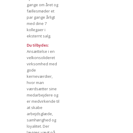
gange om året og
fællesmøder et
par gange årligt
med dine 7
kollegaer i
eksternt salg.
Du tilbydes:
Ansættelse i en
velkonsolideret
virksomhed med
gode
kerneværdier,
hvor man
værdsætter sine
medarbejdere og
er medvirkende til
at skabe
arbejdsglæde,
samhørighed og
loyalitet. Der
lægges vægt på