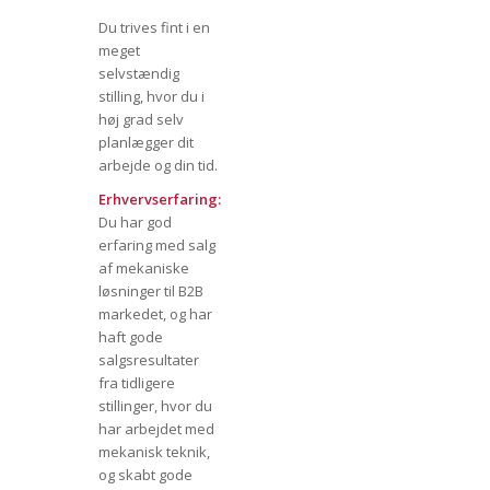
Du trives fint i en
meget
selvstændig
stilling, hvor du i
høj grad selv
planlægger dit
arbejde og din tid.
Erhvervserfaring:
Du har god
erfaring med salg
af mekaniske
løsninger til B2B
markedet, og har
haft gode
salgsresultater
fra tidligere
stillinger, hvor du
har arbejdet med
mekanisk teknik,
og skabt gode