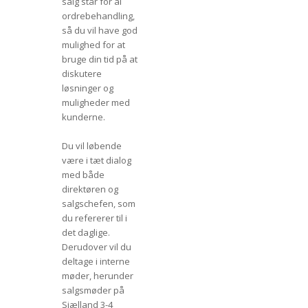
salg står for al
ordrebehandling,
så du vil have god
mulighed for at
bruge din tid på at
diskutere
løsninger og
muligheder med
kunderne.
Du vil løbende
være i tæt dialog
med både
direktøren og
salgschefen, som
du refererer til i
det daglige.
Derudover vil du
deltage i interne
møder, herunder
salgsmøder på
Sjælland 3-4