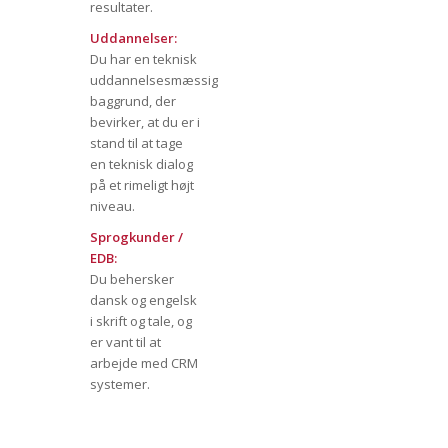
resultater.
Uddannelser:
Du har en teknisk
uddannelsesmæssig
baggrund, der
bevirker, at du er i
stand til at tage
en teknisk dialog
på et rimeligt højt
niveau.
Sprogkunder /
EDB:
Du behersker
dansk og engelsk
i skrift og tale, og
er vant til at
arbejde med CRM
systemer.