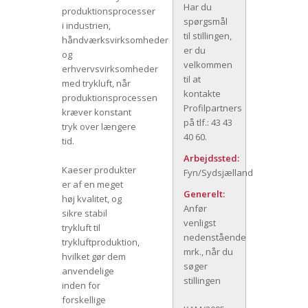
Har du
produktionsprocesser
spørgsmål
i industrien,
til stillingen,
håndværksvirksomheder
er du
og
velkommen
erhvervsvirksomheder
til at
med trykluft, når
kontakte
produktionsprocessen
Profilpartners
kræver konstant
på tlf.: 43 43
tryk over længere
40 60.
tid.
Arbejdssted:
Kaeser produkter
Fyn/Sydsjælland
er af en meget
Generelt:
høj kvalitet, og
Anfør
sikre stabil
venligst
trykluft til
nedenstående
trykluftproduktion,
mrk., når du
hvilket gør dem
søger
anvendelige
stillingen
inden for
forskellige