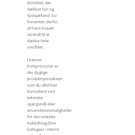
distriktet, der
dækker Fyn og
Sydsjælland. Du
forventes derfor,
at have bopæl
centralt til at
dække hele
området.
I Kaeser
Kompressorer er
der dygtige
produktspecialister,
som du altid kan
konsultere ved
tekniske
spørgsmål eller
anvendelsesmuligheder
for den enkelte
trykluftsag Dine
kollegaer i internt