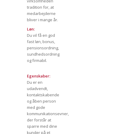
virksomheden
tradition for, at
medarbejderne
bliver i mange år.
Løn:
Du vil få en god
fast løn, bonus,
pensionsordning,
sundhedsordning
og firmabil.
Egenskaber:
Du er en
udadvendt,
kontaktskabende
og åben person
med gode
kommunikationsevner,
der forstår at
sparre med dine
kunder på et