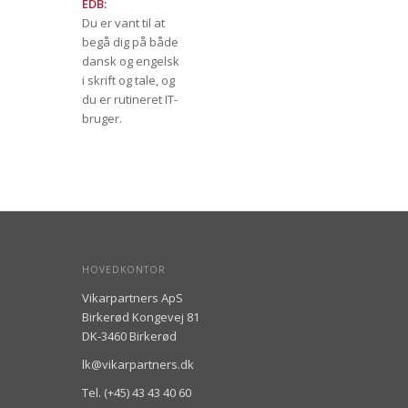
EDB:
Du er vant til at
begå dig på både
dansk og engelsk
i skrift og tale, og
du er rutineret IT-
bruger.
HOVEDKONTOR
Vikarpartners ApS
Birkerød Kongevej 81
DK-3460 Birkerød
lk@vikarpartners.dk
Tel. (+45) 43 43 40 60