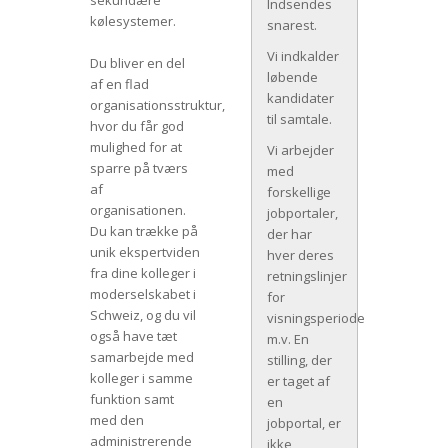
sekundære
Indsendes
kølesystemer.
snarest.
Vi indkalder
Du bliver en del
løbende
af en flad
kandidater
organisationsstruktur,
til samtale.
hvor du får god
mulighed for at
Vi arbejder
sparre på tværs
med
af
forskellige
organisationen.
jobportaler,
Du kan trække på
der har
unik ekspertviden
hver deres
fra dine kolleger i
retningslinjer
moderselskabet i
for
Schweiz, og du vil
visningsperiode
også have tæt
m.v. En
samarbejde med
stilling, der
kolleger i samme
er taget af
funktion samt
en
med den
jobportal, er
administrerende
ikke