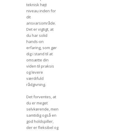
teknisk højt
niveau inden for
dit
ansvarsområde.
Det er vigtigt, at
du har solid
hands-on
erfaring, som gør
dig i stand til at
omsætte din
viden til praksis
og levere
værdifuld
rådgivning.
Det forventes, at
du er meget
selvkørende, men
samtidig også en
god holdspiller,
der er fleksibel og