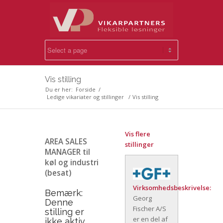
Vis stilling
Du er her:
Forside
/
Ledige vikariater og stillinger
/
Vis stilling
Vis flere
AREA SALES
stillinger
MANAGER til
køl og industri
(besat)
Virksomhedsbeskrivelse:
Bemærk:
Georg
Denne
Fischer A/S
stilling er
er en del af
ikke aktiv