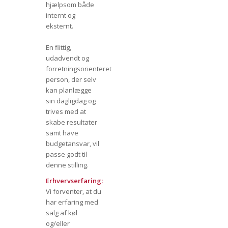
hjælpsom både
internt og
eksternt.
En flittig,
udadvendt og
forretningsorienteret
person, der selv
kan planlægge
sin dagligdag og
trives med at
skabe resultater
samt have
budgetansvar, vil
passe godt til
denne stilling.
Erhvervserfaring:
Vi forventer, at du
har erfaring med
salg af køl
og/eller