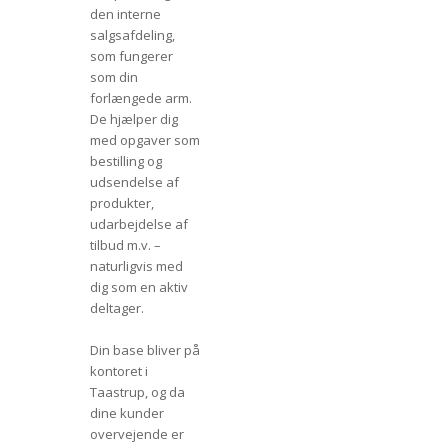
den interne
salgsafdeling,
som fungerer
som din
forlængede arm.
De hjælper dig
med opgaver som
bestilling og
udsendelse af
produkter,
udarbejdelse af
tilbud m.v. –
naturligvis med
dig som en aktiv
deltager.
Din base bliver på
kontoret i
Taastrup, og da
dine kunder
overvejende er