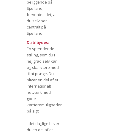
beliggende på
Sjælland,
forventes det, at
du selv bor
centralt på
Sjælland.
Du tilbydes:
En spændende
stilling, som du i
høj grad selv kan
og skal være med
til at præge. Du
bliver en del af et
internationalt
netværk med
gode
karrieremuligheder
på sigt.
I det daglige bliver
du en del af et