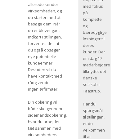
allerede kender
med fokus
virksomheden, og
på
du starter med at
komplette
besøge dem. Når
og
du er blevet godt
bæredygtige
indkørt i stillingen,
løsninger til
forventes det, at
deres
du også opsøger
kunder. Der
nye potentielle
er i dag 17
kundeemner.
medarbejdere
Desuden vil du
tilknyttet det
have kontakt med
danske
rådgivende
selskab i
ingeniørfirmaer.
Taastrup.
Din oplæring vil
Har du
både ske gennem
spørgsmål
sidemandsoplæring,
til stillingen,
hvor du arbejder
er du
tæt sammen med
velkommen
virksomhedens
til at