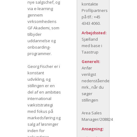
nye salgschef, og
kontakte
via e-learning
Profilpartners
gennem
på tlf.: +45
virksomhedens
4343 4060.
GF Akademi, som
Arbejdssted:
tilbyder
Sjælland
uddannelse og
med base i
onboarding-
Taastrup
programmer.
Generelt:
Georg Fischer er i
Anfør
konstant
venligst
udvikling, og
nedenstående
stillingen er en
mrk., når du
del af en ambitiøs
søger
international
stillingen
vækststrategi
med fokus på
Area Sales
markedsføring og
Manager/208824
salg af løsninger
Ansøgning:
inden for