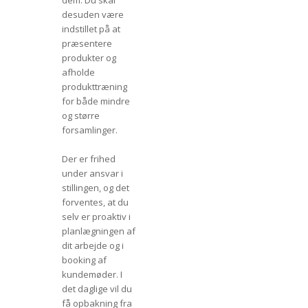
dem. Du skal
desuden være
indstillet på at
præsentere
produkter og
afholde
produkttræning
for både mindre
og større
forsamlinger.
Der er frihed
under ansvar i
stillingen, og det
forventes, at du
selv er proaktiv i
planlægningen af
dit arbejde og i
booking af
kundemøder. I
det daglige vil du
få opbakning fra