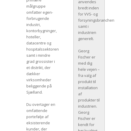
primære
anvendes
målgruppe
bredt inden
omfatter egen-
for VVS- og
forbrugende
forsyningsbranchen
industri,
samt i
kontorbygninger,
industrien
hoteller,
generelt.
datacentre og
hospitalssektoren
Georg
samt i mindre
Fischer er
grad grossister i
med dig
et distrikt, der
hele vejen –
dækker
fra valg af
virksomheder
produkt til
beliggende på
installation
Sjælland.
af
produkter til
Du overtager en
industrien.
omfattende
Georg
portefølje af
Fischer er
eksisterende
kendt for
kunder, der
høj kvalitet