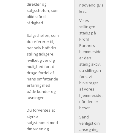
direktør og
nødvendigvis
salgschefen, som
løst.
altid står til
Vises
rådighed.
stillingen
stadig på
Salgschefen, som
Profil
du refererer til,
Partners
har selv haft din
hjemmeside
stilling tidligere,
er den
hvilket giver dig
stadig aktiv,
mulighed for at
da stillingen
drage fordel af
først vil
hans omfattende
blive taget
erfaring med
af vores
både kunder og
hjemmeside,
løsninger.
når den er
besat.
Du forventes at
styrke
Send
salgsteamet med
venligst din
din viden og
ansøgning