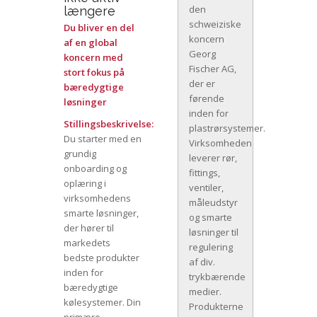
den
længere
schweiziske
Du bliver en del
koncern
af en global
Georg
koncern med
Fischer AG,
stort fokus på
der er
bæredygtige
førende
løsninger
inden for
Stillingsbeskrivelse:
plastrørsystemer.
Du starter med en
Virksomheden
grundig
leverer rør,
onboarding og
fittings,
oplæring i
ventiler,
virksomhedens
måleudstyr
smarte løsninger,
og smarte
der hører til
løsninger til
markedets
regulering
bedste produkter
af div.
inden for
trykbærende
bæredygtige
medier.
kølesystemer. Din
Produkterne