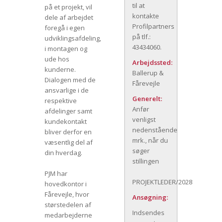
til at
på et projekt, vil
kontakte
dele af arbejdet
Profilpartners
foregå i egen
på tlf.:
udviklingsafdeling,
43434060.
i montagen og
ude hos
Arbejdssted:
kunderne.
Ballerup &
Dialogen med de
Fårevejle
ansvarlige i de
Generelt:
respektive
Anfør
afdelinger samt
venligst
kundekontakt
nedenstående
bliver derfor en
mrk., når du
væsentlig del af
søger
din hverdag.
stillingen
PJM har
PROJEKTLEDER/2028
hovedkontor i
Fårevejle, hvor
Ansøgning:
størstedelen af
Indsendes
medarbejderne