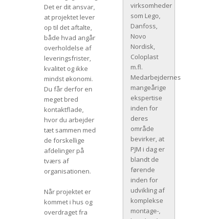
virksomheder
Det er dit ansvar,
som Lego,
at projektet lever
Danfoss,
op til det aftalte,
Novo
både hvad angår
Nordisk,
overholdelse af
Coloplast
leveringsfrister,
m.fl.
kvalitet og ikke
Medarbejdernes
mindst økonomi.
mangeårige
Du får derfor en
ekspertise
meget bred
inden for
kontaktflade,
deres
hvor du arbejder
område
tæt sammen med
bevirker, at
de forskellige
PJM i dag er
afdelinger på
blandt de
tværs af
førende
organisationen.
inden for
udvikling af
Når projektet er
komplekse
kommet i hus og
montage-,
overdraget fra