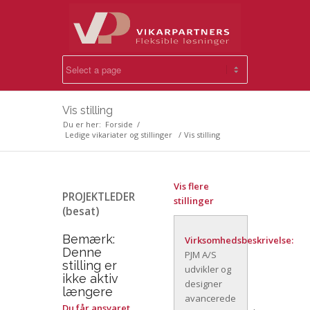
Vis stilling
Du er her:
Forside
/
Ledige vikariater og stillinger
/
Vis stilling
Vis flere
PROJEKTLEDER
stillinger
(besat)
Bemærk:
Virksomhedsbeskrivelse:
Denne
PJM A/S
stilling er
udvikler og
ikke aktiv
designer
længere
avancerede
Du får ansvaret