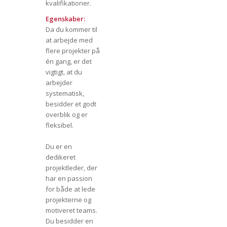
kvalifikationer.
Egenskaber:
Da du kommer til
at arbejde med
flere projekter på
én gang, er det
vigtigt, at du
arbejder
systematisk,
besidder et godt
overblik og er
fleksibel.
Du er en
dedikeret
projektleder, der
har en passion
for både at lede
projekterne og
motiveret teams.
Du besidder en