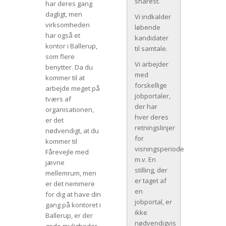
snarest.
har deres gang
dagligt, men
Vi indkalder
virksomheden
løbende
har også et
kandidater
kontor i Ballerup,
til samtale.
som flere
Vi arbejder
benytter. Da du
med
kommer til at
forskellige
arbejde meget på
jobportaler,
tværs af
der har
organisationen,
hver deres
er det
retningslinjer
nødvendigt, at du
for
kommer til
visningsperiode
Fårevejle med
m.v. En
jævne
stilling, der
mellemrum, men
er taget af
er det nemmere
en
for dig at have din
jobportal, er
gang på kontoret i
ikke
Ballerup, er der
nødvendigvis