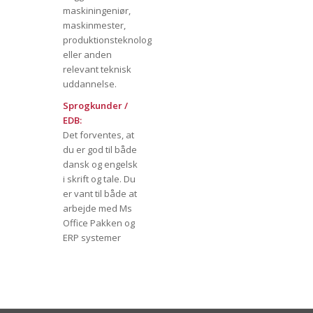
maskiningeniør,
maskinmester,
produktionsteknolog
eller anden
relevant teknisk
uddannelse.
Sprogkunder /
EDB:
Det forventes, at
du er god til både
dansk og engelsk
i skrift og tale. Du
er vant til både at
arbejde med Ms
Office Pakken og
ERP systemer