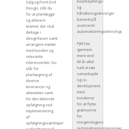
bearbejdnings-
Salg og Front End
og
Design, står du
håndteringsløsninger
for at planlægge
baseret på
og aktivere
avanceret
teamet, der skal
automatiseringsteknologi.
deltage i
designfasen samt
PJM har
arrangere møder
igennem
med kunden og
mere end
relevante
60 år altid
interessenter. Du
haft et tæt
står for
samarbejde
planlægning af
og co-
diverse
development
leverancer og
med
aktiviteter samt
kunderne
for den løbende
for at flytte
opfølgning ved
grænserne
implementering
for
af
morgendagens
opfølgningsværktøjer
automatiseringsløsninger.