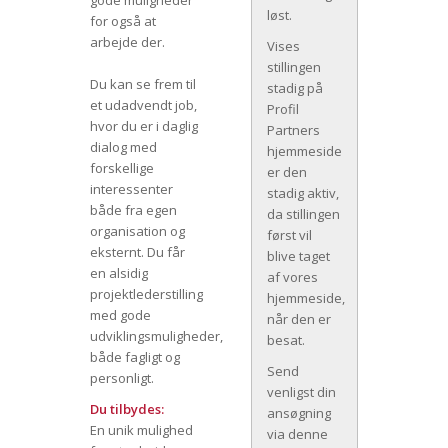
gode muligheder
løst.
for også at
arbejde der.
Vises
stillingen
Du kan se frem til
stadig på
et udadvendt job,
Profil
hvor du er i daglig
Partners
dialog med
hjemmeside
forskellige
er den
interessenter
stadig aktiv,
både fra egen
da stillingen
organisation og
først vil
eksternt. Du får
blive taget
en alsidig
af vores
projektlederstilling
hjemmeside,
med gode
når den er
udviklingsmuligheder,
besat.
både fagligt og
Send
personligt.
venligst din
Du tilbydes:
ansøgning
En unik mulighed
via denne