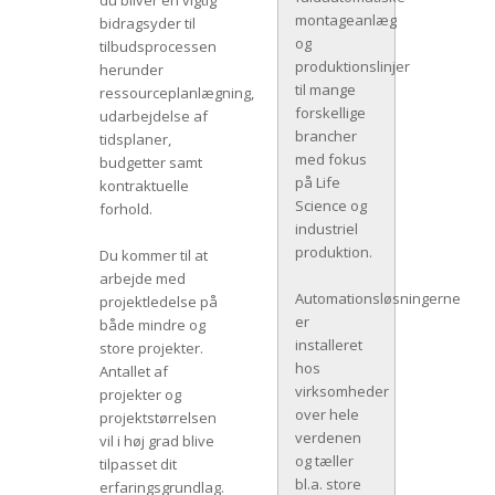
du bliver en vigtig
montageanlæg
bidragsyder til
og
tilbudsprocessen
produktionslinjer
herunder
til mange
ressourceplanlægning,
forskellige
udarbejdelse af
brancher
tidsplaner,
med fokus
budgetter samt
på Life
kontraktuelle
Science og
forhold.
industriel
produktion.
Du kommer til at
arbejde med
Automationsløsningerne
projektledelse på
er
både mindre og
installeret
store projekter.
hos
Antallet af
virksomheder
projekter og
over hele
projektstørrelsen
verdenen
vil i høj grad blive
og tæller
tilpasset dit
bl.a. store
erfaringsgrundlag.