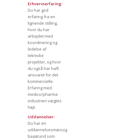
Erhvervserfaring:
Du har god
erfaring fra en
lignende stilling,
hvor du har
arbejdet med
koordinering og
ledelse af
tekniske
projekter, og hvor
du også har haft
ansvaret for det
kommercielle.
Erfaring med
medico/pharma
industrien vægtes
højt.
Uddannelser:
Du har en
uddannelsesmæssig
baggrund som