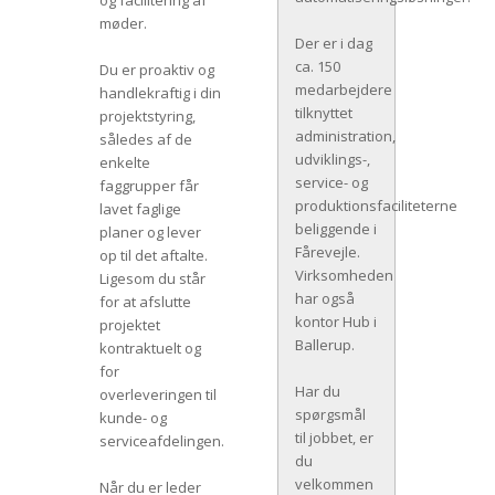
og facilitering af
møder.
Der er i dag
ca. 150
Du er proaktiv og
medarbejdere
handlekraftig i din
tilknyttet
projektstyring,
administration,
således af de
udviklings-,
enkelte
service- og
faggrupper får
produktionsfaciliteterne
lavet faglige
beliggende i
planer og lever
Fårevejle.
op til det aftalte.
Virksomheden
Ligesom du står
har også
for at afslutte
kontor Hub i
projektet
Ballerup.
kontraktuelt og
for
Har du
overleveringen til
spørgsmål
kunde- og
til jobbet, er
serviceafdelingen.
du
velkommen
Når du er leder