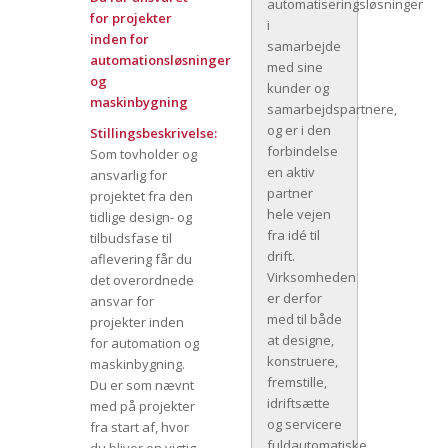
automatiseringsløsninger
for projekter
i
inden for
samarbejde
automationsløsninger
med sine
og
kunder og
maskinbygning
samarbejdspartnere,
og er i den
Stillingsbeskrivelse:
forbindelse
Som tovholder og
en aktiv
ansvarlig for
partner
projektet fra den
hele vejen
tidlige design- og
fra idé til
tilbudsfase til
drift.
aflevering får du
Virksomheden
det overordnede
er derfor
ansvar for
med til både
projekter inden
at designe,
for automation og
konstruere,
maskinbygning.
fremstille,
Du er som nævnt
idriftsætte
med på projekter
og servicere
fra start af, hvor
fuldautomatiske