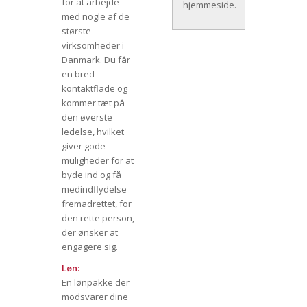
for at arbejde
hjemmeside.
med nogle af de
største
virksomheder i
Danmark. Du får
en bred
kontaktflade og
kommer tæt på
den øverste
ledelse, hvilket
giver gode
muligheder for at
byde ind og få
medindflydelse
fremadrettet, for
den rette person,
der ønsker at
engagere sig.
Løn:
En lønpakke der
modsvarer dine