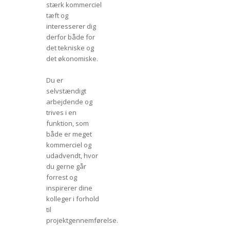
stærk kommerciel
tæft og
interesserer dig
derfor både for
det tekniske og
det økonomiske.
Du er
selvstændigt
arbejdende og
trives i en
funktion, som
både er meget
kommerciel og
udadvendt, hvor
du gerne går
forrest og
inspirerer dine
kolleger i forhold
til
projektgennemførelse.