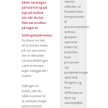
største
både varetages
udbyder af
på fuld tid og på
flowtekniske
sigt på nedsat
komponenter
tid, når du har
til
fået sat struktur
procesindustrien.
på lageret
AxFlow-
Stillingsbeskrivelse:
gruppen
Du bliver en del
opererer
af et mindre team
inden for
på syv personer,
brancher,
der er tilknyttet
hvor
serviceafdelingen
processer
samt et mindre
og
lager beliggende i
pumpeløsninger
Galten.
altid skal
fungere, og
Stillingen er
hvor
todelt, idet du
driftsstop er
både kommer til
dyre og
at arbejde meget
uacceptable.
administrativt