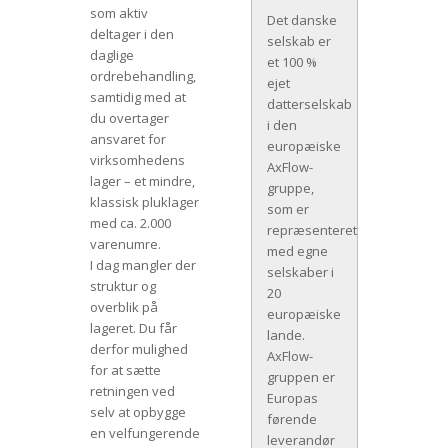
som aktiv
Det danske
deltager i den
selskab er
daglige
et 100 %
ordrebehandling,
ejet
samtidig med at
datterselskab
du overtager
i den
ansvaret for
europæiske
virksomhedens
AxFlow-
lager – et mindre,
gruppe,
klassisk pluklager
som er
med ca. 2.000
repræsenteret
varenumre.
med egne
I dag mangler der
selskaber i
struktur og
20
overblik på
europæiske
lageret. Du får
lande.
derfor mulighed
AxFlow-
for at sætte
gruppen er
retningen ved
Europas
selv at opbygge
førende
en velfungerende
leverandør