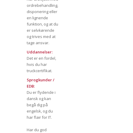
ordrebehandling,
disponering eller
en lignende
funktion, og at du
er selvkørende
og trives med at
tage ansvar.
Uddannelser:
Det er en fordel,
hvis du har
truckcertifikat.
Sprogkunder /
EDB:
Du er flydende i
dansk og kan
begå dig på
engelsk, og du
har flair for IT.
Har du god