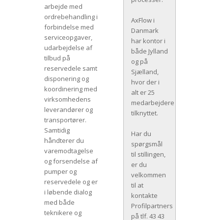
arbejde med
ordrebehandling i
AxFlow i
forbindelse med
Danmark
serviceopgaver,
har kontor i
udarbejdelse af
både Jylland
tilbud på
og på
reservedele samt
Sjælland,
disponering og
hvor der i
koordinering med
alt er 25
virksomhedens
medarbejdere
leverandører og
tilknyttet.
transportører.
Samtidig
Har du
håndterer du
spørgsmål
varemodtagelse
til stillingen,
og forsendelse af
er du
pumper og
velkommen
reservedele og er
til at
i løbende dialog
kontakte
med både
Profilpartners
teknikere og
på tlf. 43 43