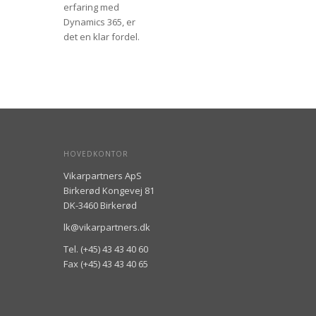
erfaring med
Dynamics 365, er
det en klar fordel.
HOVEDKONTOR
Vikarpartners ApS
Birkerød Kongevej 81
DK-3460 Birkerød
lk@vikarpartners.dk
Tel. (+45) 43 43 40 60
Fax (+45) 43 43 40 65