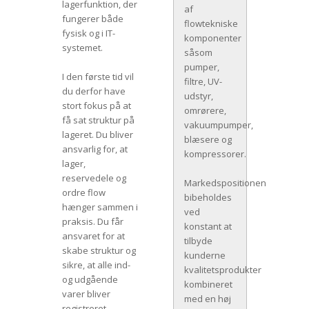
lagerfunktion, der
af
fungerer både
flowtekniske
fysisk og i IT-
komponenter
systemet.
såsom
pumper,
I den første tid vil
filtre, UV-
du derfor have
udstyr,
stort fokus på at
omrørere,
få sat struktur på
vakuumpumper,
lageret. Du bliver
blæsere og
ansvarlig for, at
kompressorer.
lager,
reservedele og
Markedspositionen
ordre flow
bibeholdes
hænger sammen i
ved
praksis. Du får
konstant at
ansvaret for at
tilbyde
skabe struktur og
kunderne
sikre, at alle ind-
kvalitetsprodukter
og udgående
kombineret
varer bliver
med en høj
registreret