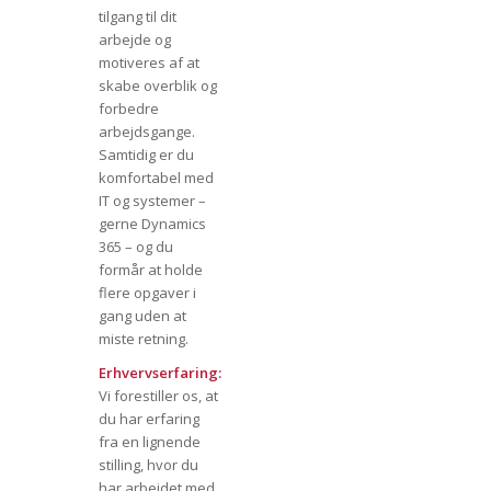
tilgang til dit
arbejde og
motiveres af at
skabe overblik og
forbedre
arbejdsgange.
Samtidig er du
komfortabel med
IT og systemer –
gerne Dynamics
365 – og du
formår at holde
flere opgaver i
gang uden at
miste retning.
Erhvervserfaring:
Vi forestiller os, at
du har erfaring
fra en lignende
stilling, hvor du
har arbejdet med