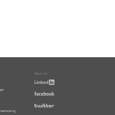
FØLG OS
nger
g mødebooking