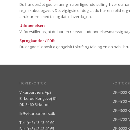
Du har opnået god erfaring fra en lignende stilling, hvor du h
regnskabsopgaver. Det vigtigste er dog, at du har en solid reg
struktureret med tal og data i hverdagen.
Uddannelser:
Vi forestiller os, at du har en relevant uddannelsesmæssig b
Sprogkunder / EDB:
Du er god til dansk og engelsk i skrift og tale og en en habil brug
HOVEDKONTOR
KONTOR &
Vikarpartners ApS
DK-4000 R
Birkerød Kongevej 81
DK-4300 
DK-3460 Birkerød
DK-4600 
lk@vikarpartners.dk
DK-4700 
Tel. (+45) 43 43 40 60
DK-6000 K
Fax (+45) 43 43 40 65