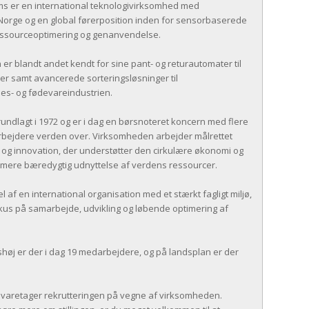
 er en international teknologivirksomhed med
orge og en global førerposition inden for sensorbaserede
 ressourceoptimering og genanvendelse.
r blandt andet kendt for sine pant- og returautomater til
er samt avancerede sorteringsløsninger til
s- og fødevareindustrien.
ndlagt i 1972 og er i dag en børsnoteret koncern med flere
bejdere verden over. Virksomheden arbejder målrettet
 og innovation, der understøtter den cirkulære økonomi og
n mere bæredygtig udnyttelse af verdens ressourcer.
l af en international organisation med et stærkt fagligt miljø,
okus på samarbejde, udvikling og løbende optimering af
Ishøj er der i dag 19 medarbejdere, og på landsplan er der
s varetager rekrutteringen på vegne af virksomheden.