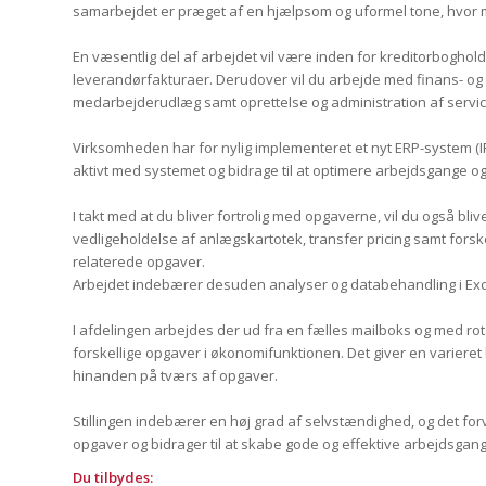
samarbejdet er præget af en hjælpsom og uformel tone, hvor 
En væsentlig del af arbejdet vil være inden for kreditorboghol
leverandørfakturaer. Derudover vil du arbejde med finans- o
medarbejderudlæg samt oprettelse og administration af servic
Virksomheden har for nylig implementeret et nyt ERP-system (IFS
aktivt med systemet og bidrage til at optimere arbejdsgange o
I takt med at du bliver fortrolig med opgaverne, vil du også bl
vedligeholdelse af anlægskartotek, transfer pricing samt forsk
relaterede opgaver.
Arbejdet indebærer desuden analyser og databehandling i Exc
I afdelingen arbejdes der ud fra en fælles mailboks og med rotat
forskellige opgaver i økonomifunktionen. Det giver en varieret
hinanden på tværs af opgaver.
Stillingen indebærer en høj grad af selvstændighed, og det for
opgaver og bidrager til at skabe gode og effektive arbejdsgan
Du tilbydes: