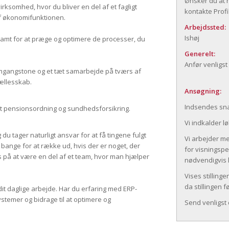
Ønsker du at h
irksomhed, hvor du bliver en del af et fagligt
kontakte Profil
 af økonomifunktionen.
Arbejdssted:
Ishøj
 samt for at præge og optimere de processer, du
Generelt:
Anfør venligst
omgangstone og et tæt samarbejde på tværs af
ællesskab.
Ansøgning:
Indsendes sna
amt pensionsordning og sundhedsforsikring.
Vi indkalder l
u tager naturligt ansvar for at få tingene fulgt
Vi arbejder me
 er bange for at række ud, hvis der er noget, der
for visningsper
is på at være en del af et team, hvor man hjælper
nødvendigvis l
Vises stilling
da stillingen 
 dit daglige arbejde. Har du erfaring med ERP-
ystemer og bidrage til at optimere og
Send venligst