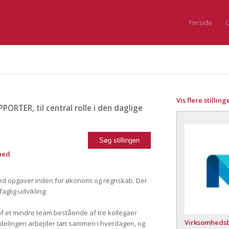
Forside
O
Vis flere stilling
TER, til central rolle i den daglige
mhed
 med opgaver inden for økonomi og regnskab. Der
aglig udvikling.
 af et mindre team bestående af tre kollegaer
Virksomhedsb
Afdelingen arbejder tæt sammen i hverdagen, og