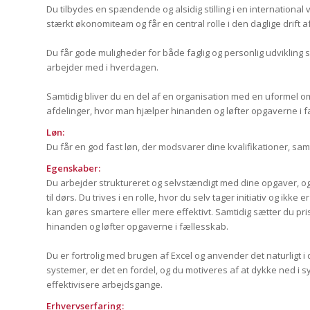
Du tilbydes en spændende og alsidig stilling i en international v
stærkt økonomiteam og får en central rolle i den daglige drift
Du får gode muligheder for både faglig og personlig udvikling
arbejder med i hverdagen.
Samtidig bliver du en del af en organisation med en uformel 
afdelinger, hvor man hjælper hinanden og løfter opgaverne i f
Løn:
Du får en god fast løn, der modsvarer dine kvalifikationer, s
Egenskaber:
Du arbejder struktureret og selvstændigt med dine opgaver, og d
til dørs. Du trives i en rolle, hvor du selv tager initiativ og ikke
kan gøres smartere eller mere effektivt. Samtidig sætter du pr
hinanden og løfter opgaverne i fællesskab.
Du er fortrolig med brugen af Excel og anvender det naturligt i
systemer, er det en fordel, og du motiveres af at dykke ned i s
effektivisere arbejdsgange.
Erhvervserfaring: