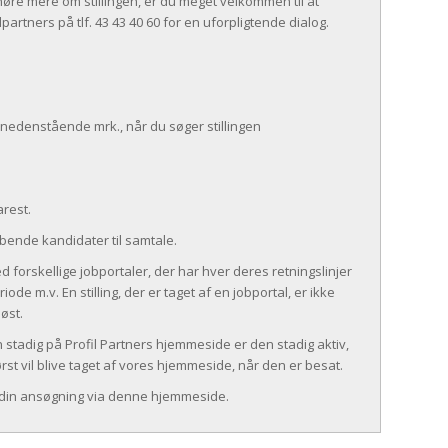
øre mere om stillingen, er du meget velkommen til at
partners på tlf. 43 43 40 60 for en uforpligtende dialog.
 nedenstående mrk., når du søger stillingen
rest.
øbende kandidater til samtale.
d forskellige jobportaler, der har hver deres retningslinjer
iode m.v. En stilling, der er taget af en jobportal, er ikke
øst.
en stadig på Profil Partners hjemmeside er den stadig aktiv,
først vil blive taget af vores hjemmeside, når den er besat.
 din ansøgning via denne hjemmeside.