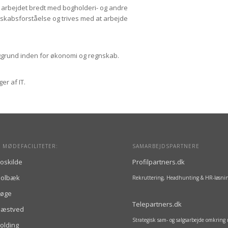
ar arbejdet bredt med bogholderi- og andre
nskabsforståelse og trives med at arbejde
aggrund inden for økonomi og regnskab.
er af IT.
 MØDEFACILITETER:
SAMARBEJDSPARTNERE
oskilde
Profilpartners.dk
Holbæk
Rekruttering, Headhunting & HR-løsni
Køge
Telepartners.dk
Næstved
Strategisk sam- og salgsarbejde omkrin
olding