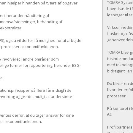
TOMRA Systems
man hjælper hinanden på tværs af opgaver.
hovedsæde i N
løsninger til
deri, herunder håndtering af
g momsafstemninger, behandling af
Virksomheden e
ekontrakter.
flasker og dås
genanvendelse
), og du vil derfor få mulighed for at arbejde
g processer i økonomifunktionen.
TOMRA blev gru
tusinde medar
ive involveret i andre områder som
med teknologi
ellige former for rapportering, herunder ESG-
bidrager til e
el.
Du bliver en de
hvor der er f
ionsprincipper, så flere får indsigt i de
processer.
 hverdag og gør det muligt at understøtte
På kontoret i 
64.
ventes derfor, at du tager ansvar for dine
ge i økonomifunktionen.
Profilpartner