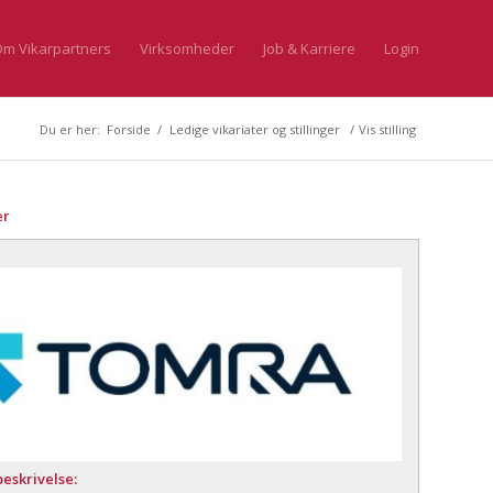
m Vikarpartners
Virksomheder
Job & Karriere
Login
Du er her:
Forside
/
Ledige vikariater og stillinger
/
Vis stilling
er
eskrivelse: